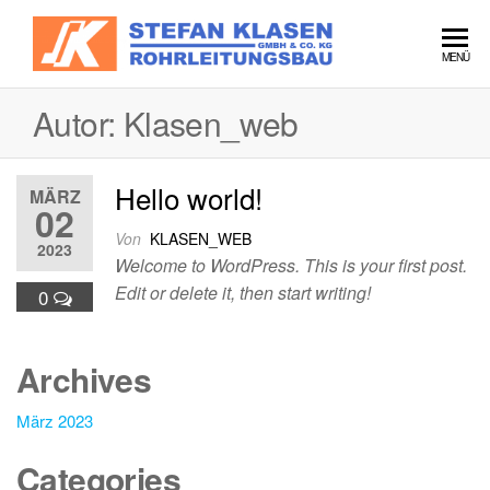
Zum
Inhalt
Stefan
MENÜ
springen
Klasen
Autor:
Klasen_web
Hello world!
MÄRZ
02
Von
KLASEN_WEB
2023
Welcome to WordPress. This is your first post.
Edit or delete it, then start writing!
0
Archives
März 2023
Categories